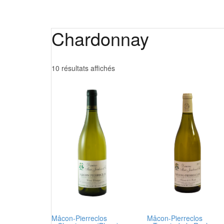
Chardonnay
Trié
10 résultats affichés
par
prix
croissant
Mâcon-Pierreclos
Mâcon-Pierreclos