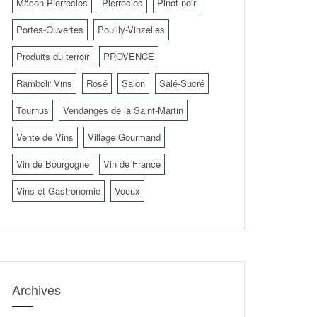
Mâcon-Pierreclos
Pierreclos
Pinot-noir
Portes-Ouvertes
Pouilly-Vinzelles
Produits du terroir
PROVENCE
Ramboli' Vins
Rosé
Salon
Salé-Sucré
Tournus
Vendanges de la Saint-Martin
Vente de Vins
Village Gourmand
Vin de Bourgogne
Vin de France
Vins et Gastronomie
Voeux
Archives