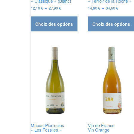
« Classique » (Blanc)
« Terroir de la Roche »
Plage
Plage
12,10
€
–
27,90
€
14,90
€
–
34,60
€
de
de
Ce
prix :
prix :
produit
12,10 €
14,90 €
Choix des options
Choix des options
a
à
à
plusieurs
27,90 €
34,60 €
variations.
Les
options
peuvent
être
choisies
sur
la
page
du
produit
Mâcon-Pierreclos
Vin de France
« Les Fossiles »
Vin Orange