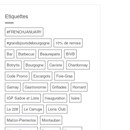
Etiquettes
#FRENCHJANUARY
#grandsjoursdebourgogne
10% de remise
Bar
Barbecue
Beaurepaire
BIVB
Botrytis
Bourgogne
Caviste
Chardonnay
Code Promo
Escargots
Foie-Gras
Gamay
Gastronomie
Grillades
Homard
IGP Saône et Loire
Inauguration
Isère
Le 228
Le Carruge
Lions Club
Maĉon-Pierreclos
Montauban