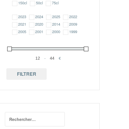
150cl
50cl
75cl
2023
2024
2025
2022
2021
2020
2014
2009
2005
2001
2000
1999
-
€
Minimum Price
Maximum Price
FILTRER
Rechercher :