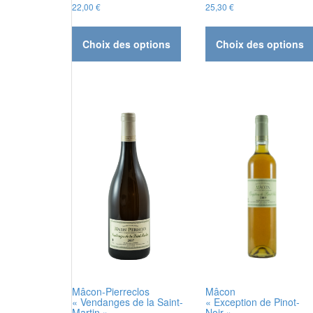
22,00
€
25,30
€
Ce
produit
Choix des options
Choix des options
a
plusieurs
variations.
Les
options
peuvent
être
choisies
sur
la
page
du
produit
Mâcon
Mâcon-Pierreclos
« Exception de Pinot-
« Vendanges de la Saint-
Noir »
Martin »