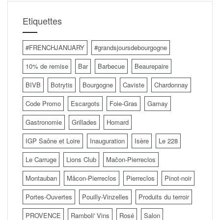
Etiquettes
#FRENCHJANUARY
#grandsjoursdebourgogne
10% de remise
Bar
Barbecue
Beaurepaire
BIVB
Botrytis
Bourgogne
Caviste
Chardonnay
Code Promo
Escargots
Foie-Gras
Gamay
Gastronomie
Grillades
Homard
IGP Saône et Loire
Inauguration
Isère
Le 228
Le Carruge
Lions Club
Maĉon-Pierreclos
Montauban
Mâcon-Pierreclos
Pierreclos
Pinot-noir
Portes-Ouvertes
Pouilly-Vinzelles
Produits du terroir
PROVENCE
Ramboli' Vins
Rosé
Salon