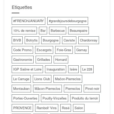
Etiquettes
#FRENCHJANUARY
#grandsjoursdebourgogne
10% de remise
Bar
Barbecue
Beaurepaire
BIVB
Botrytis
Bourgogne
Caviste
Chardonnay
Code Promo
Escargots
Foie-Gras
Gamay
Gastronomie
Grillades
Homard
IGP Saône et Loire
Inauguration
Isère
Le 228
Le Carruge
Lions Club
Maĉon-Pierreclos
Montauban
Mâcon-Pierreclos
Pierreclos
Pinot-noir
Portes-Ouvertes
Pouilly-Vinzelles
Produits du terroir
PROVENCE
Ramboli' Vins
Rosé
Salon