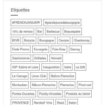
Etiquettes
#FRENCHJANUARY
#grandsjoursdebourgogne
10% de remise
Bar
Barbecue
Beaurepaire
BIVB
Botrytis
Bourgogne
Caviste
Chardonnay
Code Promo
Escargots
Foie-Gras
Gamay
Gastronomie
Grillades
Homard
IGP Saône et Loire
Inauguration
Isère
Le 228
Le Carruge
Lions Club
Maĉon-Pierreclos
Montauban
Mâcon-Pierreclos
Pierreclos
Pinot-noir
Portes-Ouvertes
Pouilly-Vinzelles
Produits du terroir
PROVENCE
Ramboli' Vins
Rosé
Salon