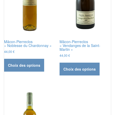
Mâcon-Pierreclos
Mâcon-Pierreclos
« Noblesse du Chardonnay »
« Vendanges de la Saint-
Martin »
44,00
€
44,00
€
Ce
Ce
produit
Choix des options
produit
a
Choix des options
a
plusieurs
plusieurs
variations.
variations
Les
Les
options
options
peuvent
peuvent
être
être
choisies
choisies
sur
sur
la