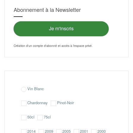
choisies
Abonnement à la Newsletter
sur
la
page
du
Je m'inscris
produit
Création d'un compte d'abonné et accès à l'
espace privé
.
Vin Blanc
Chardonnay
Pinot-Noir
50cl
75cl
2014
2009
2005
2001
2000