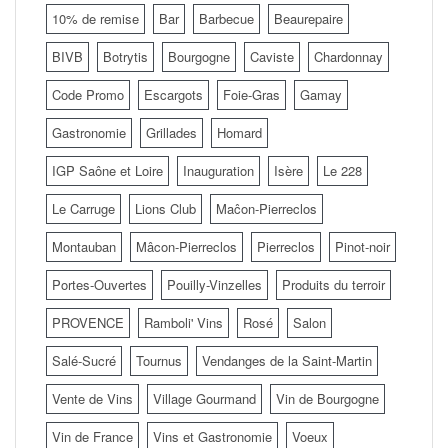
10% de remise
Bar
Barbecue
Beaurepaire
BIVB
Botrytis
Bourgogne
Caviste
Chardonnay
Code Promo
Escargots
Foie-Gras
Gamay
Gastronomie
Grillades
Homard
IGP Saône et Loire
Inauguration
Isère
Le 228
Le Carruge
Lions Club
Maĉon-Pierreclos
Montauban
Mâcon-Pierreclos
Pierreclos
Pinot-noir
Portes-Ouvertes
Pouilly-Vinzelles
Produits du terroir
PROVENCE
Ramboli' Vins
Rosé
Salon
Salé-Sucré
Tournus
Vendanges de la Saint-Martin
Vente de Vins
Village Gourmand
Vin de Bourgogne
Vin de France
Vins et Gastronomie
Voeux