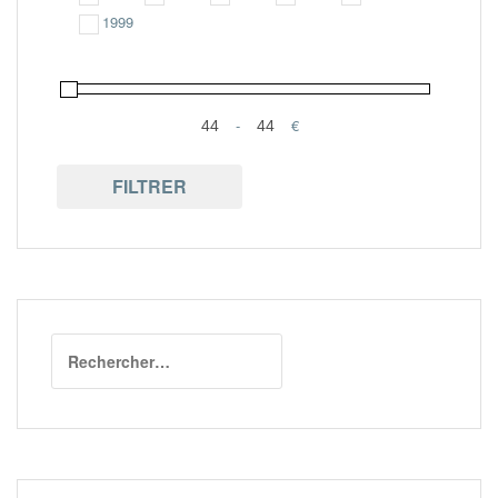
1999
-
€
Minimum Price
Maximum Price
FILTRER
Rechercher :