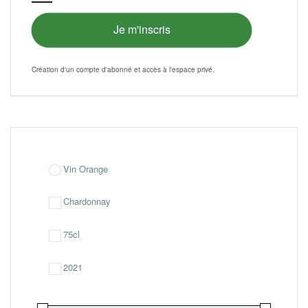
page
du
Je m'inscris
produit
Création d'un compte d'abonné et accès à l'
espace privé
.
Vin Orange
Chardonnay
75cl
2021