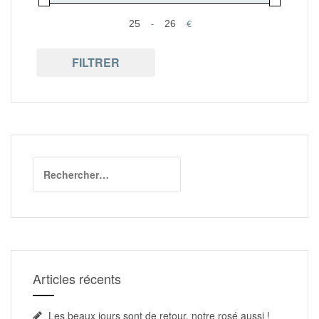
-
€
Minimum Price
Maximum Price
FILTRER
Rechercher :
Articles récents
Les beaux jours sont de retour, notre rosé aussi !