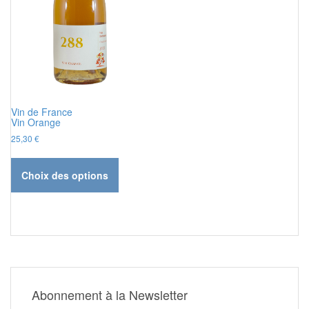
Vin de France
Vin Orange
25,30
€
Ce
produit
Choix des options
a
plusieurs
variations.
Les
options
peuvent
être
choisies
Abonnement à la Newsletter
sur
la