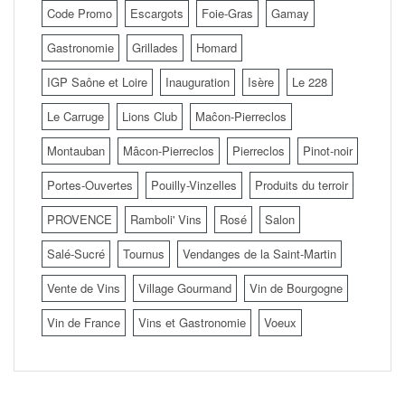
Code Promo
Escargots
Foie-Gras
Gamay
Gastronomie
Grillades
Homard
IGP Saône et Loire
Inauguration
Isère
Le 228
Le Carruge
Lions Club
Maĉon-Pierreclos
Montauban
Mâcon-Pierreclos
Pierreclos
Pinot-noir
Portes-Ouvertes
Pouilly-Vinzelles
Produits du terroir
PROVENCE
Ramboli' Vins
Rosé
Salon
Salé-Sucré
Tournus
Vendanges de la Saint-Martin
Vente de Vins
Village Gourmand
Vin de Bourgogne
Vin de France
Vins et Gastronomie
Voeux