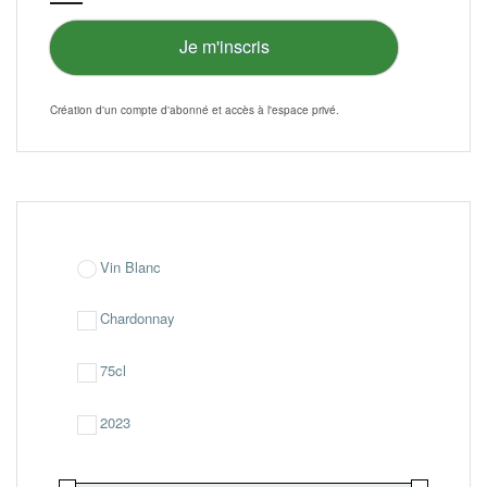
page
du
Je m'inscris
produit
Création d'un compte d'abonné et accès à l'
espace privé
.
Vin Blanc
Chardonnay
75cl
2023