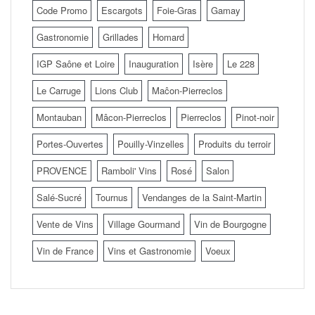
Code Promo
Escargots
Foie-Gras
Gamay
Gastronomie
Grillades
Homard
IGP Saône et Loire
Inauguration
Isère
Le 228
Le Carruge
Lions Club
Maĉon-Pierreclos
Montauban
Mâcon-Pierreclos
Pierreclos
Pinot-noir
Portes-Ouvertes
Pouilly-Vinzelles
Produits du terroir
PROVENCE
Ramboli' Vins
Rosé
Salon
Salé-Sucré
Tournus
Vendanges de la Saint-Martin
Vente de Vins
Village Gourmand
Vin de Bourgogne
Vin de France
Vins et Gastronomie
Voeux