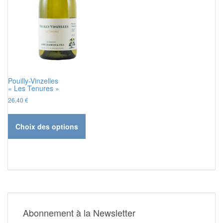
Pouilly-Vinzelles
« Les Tenures »
26,40
€
Ce
produit
Choix des options
a
plusieurs
variations.
Les
options
peuvent
être
choisies
Abonnement à la Newsletter
sur
la