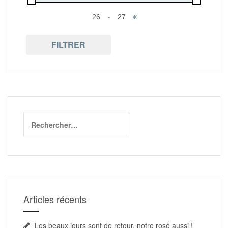
-
€
Minimum Price
Maximum Price
FILTRER
Rechercher :
Articles récents
Les beaux jours sont de retour, notre rosé aussi !