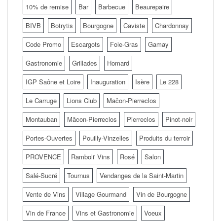
10% de remise
Bar
Barbecue
Beaurepaire
BIVB
Botrytis
Bourgogne
Caviste
Chardonnay
Code Promo
Escargots
Foie-Gras
Gamay
Gastronomie
Grillades
Homard
IGP Saône et Loire
Inauguration
Isère
Le 228
Le Carruge
Lions Club
Maĉon-Pierreclos
Montauban
Mâcon-Pierreclos
Pierreclos
Pinot-noir
Portes-Ouvertes
Pouilly-Vinzelles
Produits du terroir
PROVENCE
Ramboli' Vins
Rosé
Salon
Salé-Sucré
Tournus
Vendanges de la Saint-Martin
Vente de Vins
Village Gourmand
Vin de Bourgogne
Vin de France
Vins et Gastronomie
Voeux