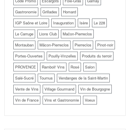
Code Promo
Escargots
Foie-Gras
Gamay
Gastronomie
Grillades
Homard
IGP Saône et Loire
Inauguration
Isère
Le 228
Le Carruge
Lions Club
Maĉon-Pierreclos
Montauban
Mâcon-Pierreclos
Pierreclos
Pinot-noir
Portes-Ouvertes
Pouilly-Vinzelles
Produits du terroir
PROVENCE
Ramboli' Vins
Rosé
Salon
Salé-Sucré
Tournus
Vendanges de la Saint-Martin
Vente de Vins
Village Gourmand
Vin de Bourgogne
Vin de France
Vins et Gastronomie
Voeux