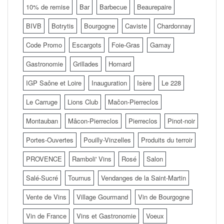
10% de remise
Bar
Barbecue
Beaurepaire
BIVB
Botrytis
Bourgogne
Caviste
Chardonnay
Code Promo
Escargots
Foie-Gras
Gamay
Gastronomie
Grillades
Homard
IGP Saône et Loire
Inauguration
Isère
Le 228
Le Carruge
Lions Club
Maĉon-Pierreclos
Montauban
Mâcon-Pierreclos
Pierreclos
Pinot-noir
Portes-Ouvertes
Pouilly-Vinzelles
Produits du terroir
PROVENCE
Ramboli' Vins
Rosé
Salon
Salé-Sucré
Tournus
Vendanges de la Saint-Martin
Vente de Vins
Village Gourmand
Vin de Bourgogne
Vin de France
Vins et Gastronomie
Voeux