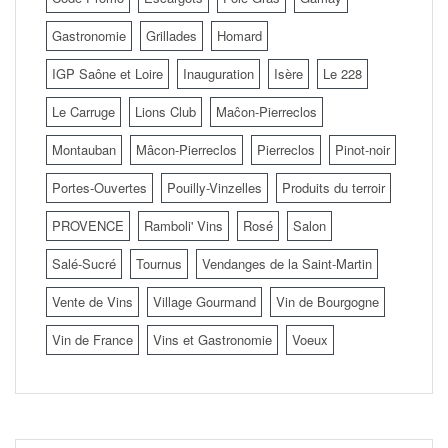
Gastronomie
Grillades
Homard
IGP Saône et Loire
Inauguration
Isère
Le 228
Le Carruge
Lions Club
Maĉon-Pierreclos
Montauban
Mâcon-Pierreclos
Pierreclos
Pinot-noir
Portes-Ouvertes
Pouilly-Vinzelles
Produits du terroir
PROVENCE
Ramboli' Vins
Rosé
Salon
Salé-Sucré
Tournus
Vendanges de la Saint-Martin
Vente de Vins
Village Gourmand
Vin de Bourgogne
Vin de France
Vins et Gastronomie
Voeux