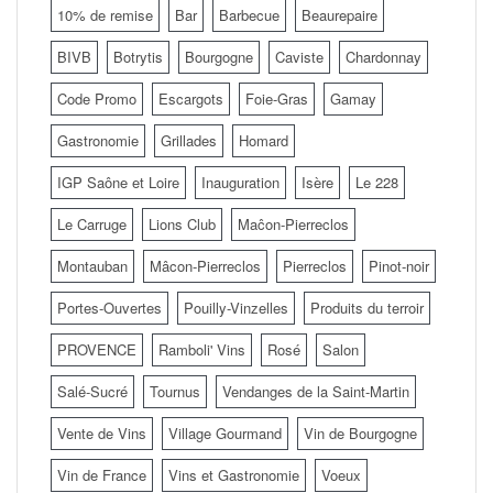
10% de remise
Bar
Barbecue
Beaurepaire
BIVB
Botrytis
Bourgogne
Caviste
Chardonnay
Code Promo
Escargots
Foie-Gras
Gamay
Gastronomie
Grillades
Homard
IGP Saône et Loire
Inauguration
Isère
Le 228
Le Carruge
Lions Club
Maĉon-Pierreclos
Montauban
Mâcon-Pierreclos
Pierreclos
Pinot-noir
Portes-Ouvertes
Pouilly-Vinzelles
Produits du terroir
PROVENCE
Ramboli' Vins
Rosé
Salon
Salé-Sucré
Tournus
Vendanges de la Saint-Martin
Vente de Vins
Village Gourmand
Vin de Bourgogne
Vin de France
Vins et Gastronomie
Voeux