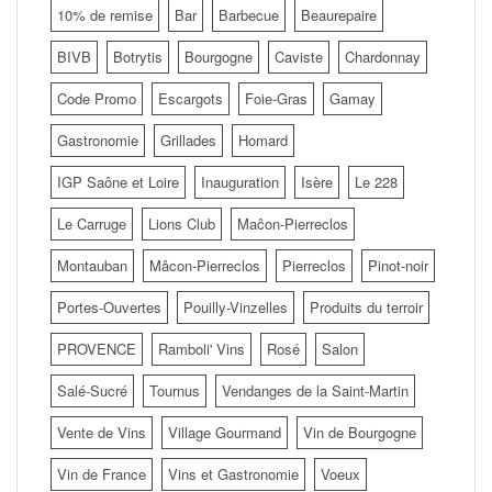
10% de remise
Bar
Barbecue
Beaurepaire
BIVB
Botrytis
Bourgogne
Caviste
Chardonnay
Code Promo
Escargots
Foie-Gras
Gamay
Gastronomie
Grillades
Homard
IGP Saône et Loire
Inauguration
Isère
Le 228
Le Carruge
Lions Club
Maĉon-Pierreclos
Montauban
Mâcon-Pierreclos
Pierreclos
Pinot-noir
Portes-Ouvertes
Pouilly-Vinzelles
Produits du terroir
PROVENCE
Ramboli' Vins
Rosé
Salon
Salé-Sucré
Tournus
Vendanges de la Saint-Martin
Vente de Vins
Village Gourmand
Vin de Bourgogne
Vin de France
Vins et Gastronomie
Voeux