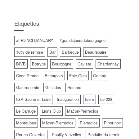
Etiquettes
#FRENCHJANUARY
#grandsjoursdebourgogne
10% de remise
Bar
Barbecue
Beaurepaire
BIVB
Botrytis
Bourgogne
Caviste
Chardonnay
Code Promo
Escargots
Foie-Gras
Gamay
Gastronomie
Grillades
Homard
IGP Saône et Loire
Inauguration
Isère
Le 228
Le Carruge
Lions Club
Maĉon-Pierreclos
Montauban
Mâcon-Pierreclos
Pierreclos
Pinot-noir
Portes-Ouvertes
Pouilly-Vinzelles
Produits du terroir