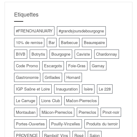
Etiquettes
#FRENCHJANUARY
#grandsjoursdebourgogne
10% de remise
Bar
Barbecue
Beaurepaire
BIVB
Botrytis
Bourgogne
Caviste
Chardonnay
Code Promo
Escargots
Foie-Gras
Gamay
Gastronomie
Grillades
Homard
IGP Saône et Loire
Inauguration
Isère
Le 228
Le Carruge
Lions Club
Maĉon-Pierreclos
Montauban
Mâcon-Pierreclos
Pierreclos
Pinot-noir
Portes-Ouvertes
Pouilly-Vinzelles
Produits du terroir
PROVENCE
Ramboli' Vins
Rosé
Salon